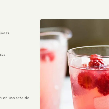
buesas
esca
ua en una taza de